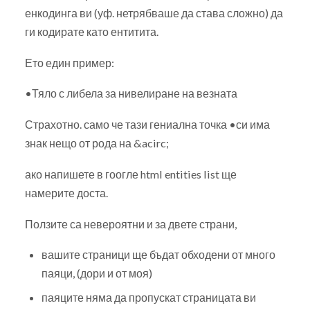
енкодинга ви (уф. нетрябваше да става сложно) да
ги кодирате като ентитита.
Ето един пример:
•Тяло с либела за нивелиране на везната
Страхотно. само че тази гениална точка •си има
знак нещо от рода на &acirc;
ако напишете в гоогле html entities list ще
намерите доста.
Ползите са невероятни и за двете страни,
вашите страници ще бъдат обходени от много
паяци, (дори и от моя)
паяците няма да пропускат страницата ви